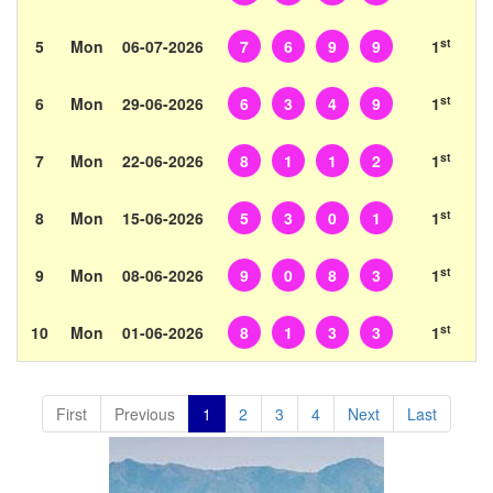
st
5
Mon
06-07-2026
7
6
9
9
1
st
6
Mon
29-06-2026
6
3
4
9
1
st
7
Mon
22-06-2026
8
1
1
2
1
st
8
Mon
15-06-2026
5
3
0
1
1
st
9
Mon
08-06-2026
9
0
8
3
1
st
10
Mon
01-06-2026
8
1
3
3
1
First
Previous
1
2
3
4
Next
Last