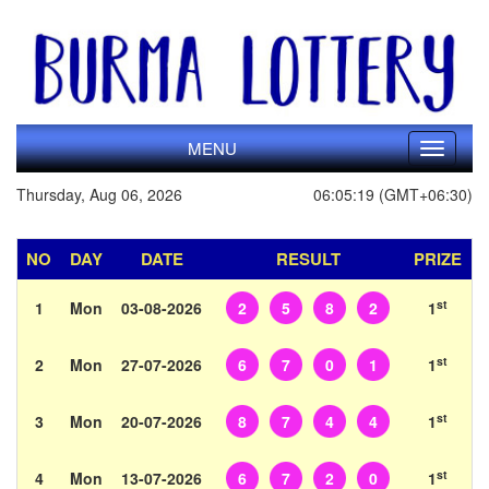
MENU
Toggle
navigati
Thursday, Aug 06, 2026
06:05:19 (GMT+06:30)
NO
DAY
DATE
RESULT
PRIZE
st
1
Mon
03-08-2026
2
5
8
2
1
st
2
Mon
27-07-2026
6
7
0
1
1
st
3
Mon
20-07-2026
8
7
4
4
1
st
4
Mon
13-07-2026
6
7
2
0
1